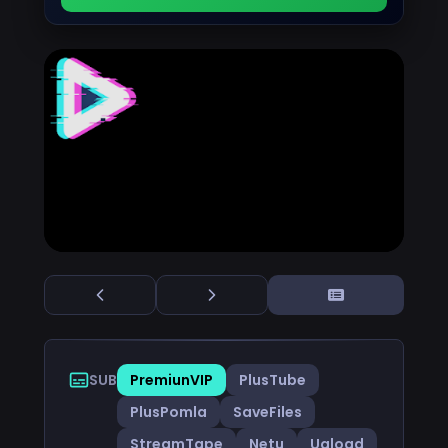
SUB
PremiunVIP
PlusTube
PlusPomla
SaveFiles
StreamTape
Netu
Uqload