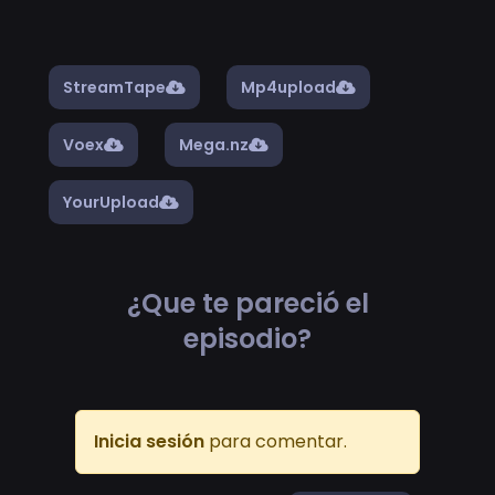
StreamTape
Mp4upload
Voex
Mega.nz
YourUpload
¿Que te pareció el
episodio?
Inicia sesión
para comentar.