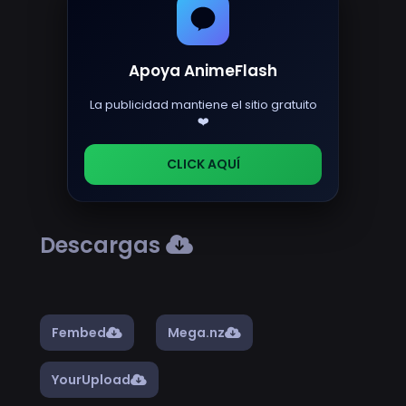
Apoya AnimeFlash
La publicidad mantiene el sitio gratuito
❤️
CLICK AQUÍ
Descargas
Fembed
Mega.nz
YourUpload