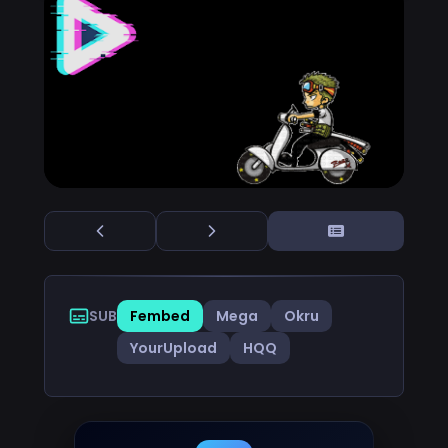
SUB
Fembed
Mega
Okru
YourUpload
HQQ