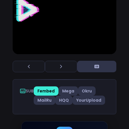
SUB
Fembed
Mega
Okru
MailRu
HQQ
YourUpload