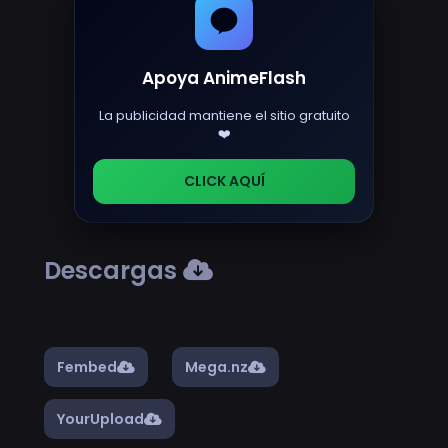
Apoya AnimeFlash
La publicidad mantiene el sitio gratuito
❤️
CLICK AQUÍ
Descargas
Fembed
Mega.nz
YourUpload