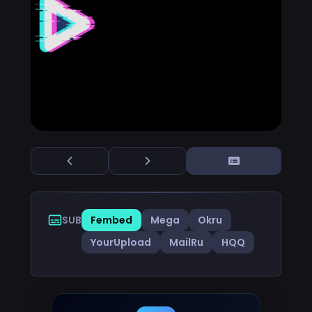
SUB
Fembed
Mega
Okru
YourUpload
MailRu
HQQ