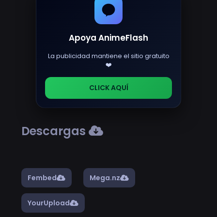
Apoya AnimeFlash
La publicidad mantiene el sitio gratuito
❤️
CLICK AQUÍ
Descargas
Fembed
Mega.nz
YourUpload