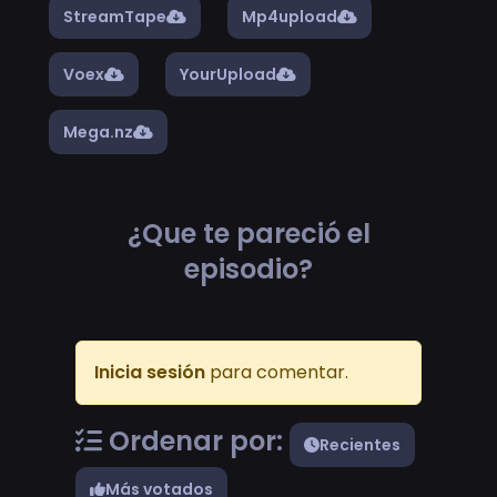
StreamTape
Mp4upload
Voex
YourUpload
Mega.nz
¿Que te pareció el
episodio?
Inicia sesión
para comentar.
Ordenar por:
Recientes
Más votados