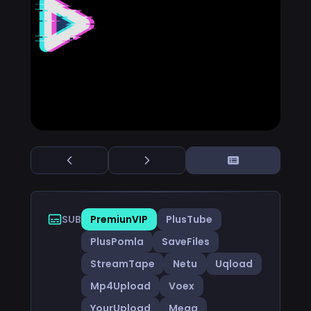
SUB
PremiunVIP
PlusTube
PlusPomla
SaveFiles
StreamTape
Netu
Uqload
Mp4Upload
Voex
YourUpload
Mega