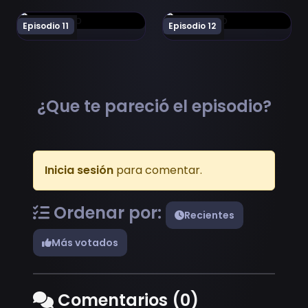
Ver WIXOSS Diva(A)Live Episodio 11
Ver WIXOSS Diva(A)Live Epi
Episodio 11
Episodio 12
¿Que te pareció el episodio?
Inicia sesión
para comentar.
Ordenar por:
Recientes
Más votados
Comentarios (0)