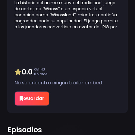
La historia del anime mueve el tradicional juego
de cartas de “Wixoss” a un espacio virtual
conocido como “Wixossland”, mientras continúa
engrandeciendo su popularidad. El juego permite
a los jugadores convertirse en avatar de LRIG por
sí mismos. El formato más popular son la “Diva
Battle”, que permite a tres jugadores unirse en
equipos y competir contra otras unidades para
conseguir la mayor cantidad de fanáticos posible.
Algunas unidades son basadas en idols, mientras
que otras se basan en temáticas de DJ.
0.0
RATING
0
Votos
No se encontró ningún tráiler embed.
Guardar
Episodios