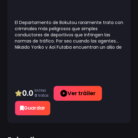
El Departamento de Bokutou raramente trata con
criminales más peligrosos que simples
conductores de deportivos que infringen las
normas de tráfico. Por seo cuando las agentes
Nikaido Yoriko y Aoi Futaba encuentran un alijo de
armas de fuego ilegales en un coche robado, y
una serie de malfuncionamientos de los sistemas
de control del tráfico se propaga a lo largo de las
calles de Tokio, son ellas quienes tendrán que
encargarse de solucionarlo, y por supuesto, hará
falta el talento de Kobayakawa Miyuki y de
Tsujimoto Natsumi. Ahora la pregunta es si serán
0.0
RATING
Ver tráiler
0
Votos
suficiente dichos talentos para parar los pies a
una mente diabólica que piensa aprovecharse de
Guardar
las debilidades de Tokio para su propio beneficio...