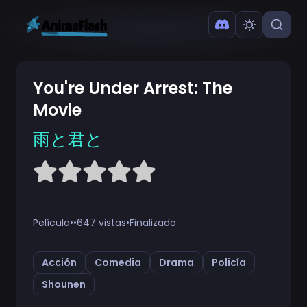
You're Under Arrest: The
Movie
雨と君と
Película
•
•
647 vistas
•
Finalizado
Acción
Comedia
Drama
Policía
Shounen