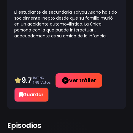
El estudiante de secundaria Taiyou Asano ha sido
socialmente inepto desde que su familia murió
en un accidente automovilístico. La única
persona con la que puede interactuar
adecuadamente es su amigo de la infancia,
Mutsumi Yozakura, el jefe de la familia de espías
más fuerte del mundo. El hermano mayor de
Mutsumi, Kyouichirou Yozakura, ha sido
sobreprotector con ella desde que una vez la hirió
gravemente. Su amor por Mutsumi es letal y
Taiyou es su próximo objetivo. Para sobrevivir,
Taiyou debe casarse con Mutsumi y convertirse
9.7
RATING
Ver tráiler
145
Votos
en miembro de la familia Yozakura. Arrojado de
cabeza al caos, Taiyou comienza su viaje para
Guardar
convertirse en un poderoso espía con el fin de
proteger a su esposa y descubrir los oscuros
secretos de su pasado y de la familia Yozakura.
Episodios