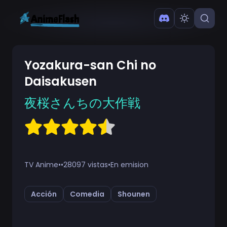
Yozakura-san Chi no
Daisakusen
夜桜さんちの大作戦
TV Anime
•
•
28097 vistas
•
En emision
Acción
Comedia
Shounen