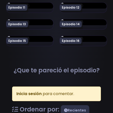
Ver Yozakura-san Chi no Daisakusen Episodio 11
Ver Yozakura-san Chi no Da
Episodio 11
Episodio 12
Ver Yozakura-san Chi no Daisakusen Episodio 13
Ver Yozakura-san Chi no Da
Episodio 13
Episodio 14
Ver Yozakura-san Chi no Daisakusen Episodio 15
Ver Yozakura-san Chi no Da
Episodio 15
Episodio 16
¿Que te pareció el episodio?
Inicia sesión
para comentar.
Ordenar por:
Recientes