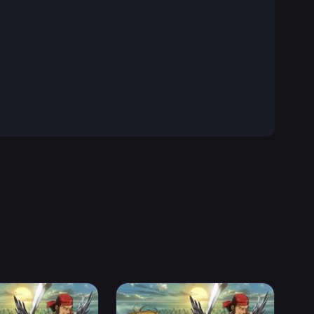
 3
Senki (TV): Fuujin Ranbu Episodio 4
Ver Arslan Senki (TV): Fuujin Ranbu 