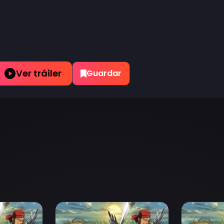
Ver tráiler
Guardar
TV): Fuujin Ranbu Episodio 2
Ver Arslan Senki (TV): Fuujin Ranbu Episodio
Ver Arslan 