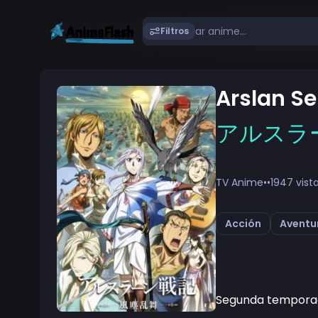
Filtros
Arslan Se
アルスラ
TV Anime
•
•
1947 vist
Acción
Aventu
Segunda temporad