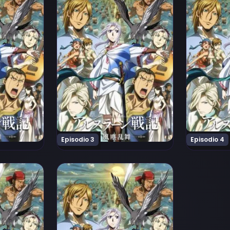
Episodio 3
Episodio 4
TV): Fuujin Ranbu Episodio 7
Ver Arslan Senki (TV): Fuujin Ranbu Episodio