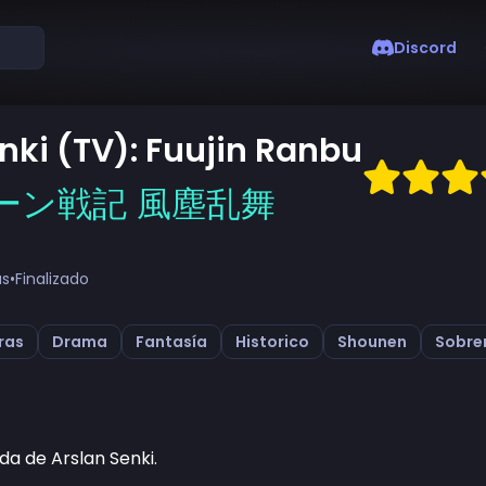
Discord
nki (TV): Fuujin Ranbu
ーン戦記 風塵乱舞
as
•
Finalizado
ras
Drama
Fantasía
Historico
Shounen
Sobre
a de Arslan Senki.