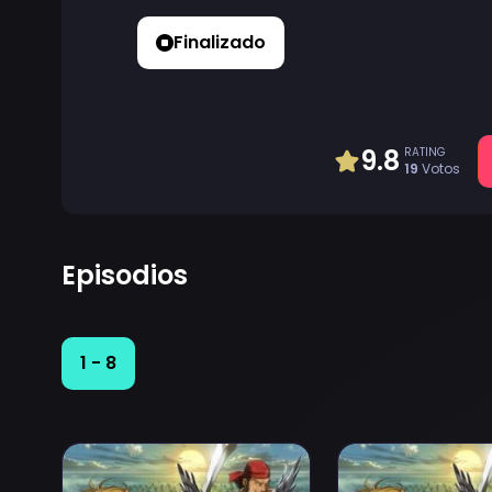
Finalizado
9.8
RATING
19
Votos
Episodios
1 - 8
Ver Arslan Senki (TV): Fuujin Ranbu Episodio 1
Ver Arslan Senki (