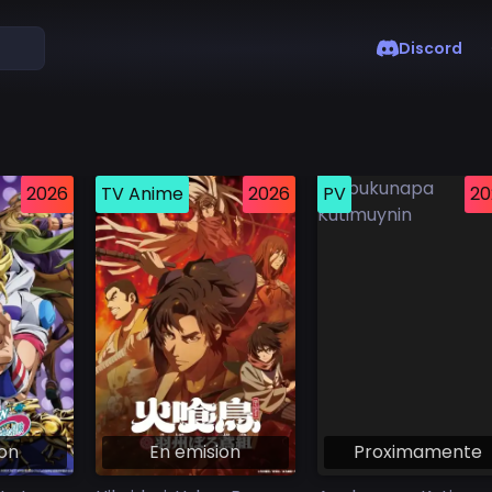
Discord
2026
TV Anime
2026
PV
20
ion
En emision
Proximamente