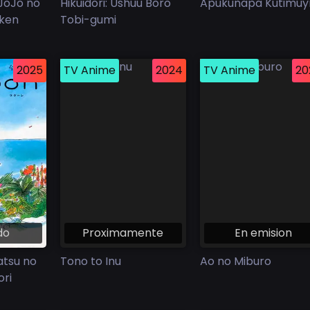
 JoJo no
Hikuidori: Ushuu Boro
Apukunapa Kutimuy
uken
Tobi-gumi
2025
TV Anime
2024
TV Anime
20
do
Proximamente
En emision
atsu no
Tono to Inu
Ao no Miburo
ori