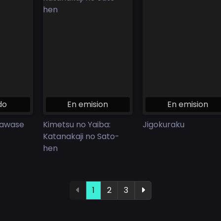
do
En emision
En emision
iawase
Kimetsu no Yaiba:
Jigokuraku
Katanakaji no Sato-
hen
1
2
3