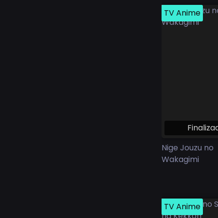
TV Anime
Finaliza
Nige Jouzu no
Wakagimi
TV Anime