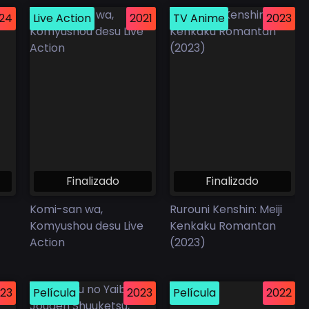
24
Live Action
2021
TV Anime
2023
Finalizado
Finalizado
Komi-san wa,
Rurouni Kenshin: Meiji
Komyushou desu Live
Kenkaku Romantan
Action
(2023)
23
Película
2023
Película
2022