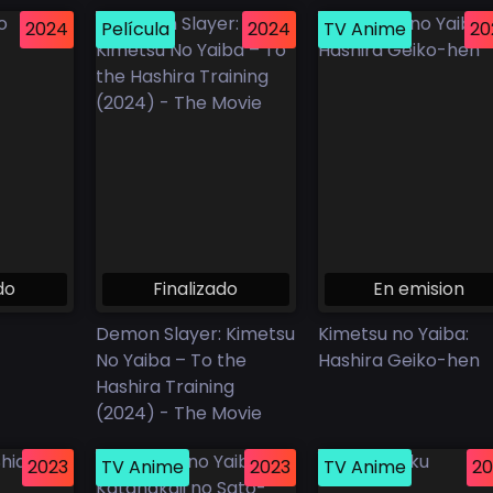
2024
Película
2024
TV Anime
20
do
Finalizado
En emision
Demon Slayer: Kimetsu
Kimetsu no Yaiba:
No Yaiba – To the
Hashira Geiko-hen
Hashira Training
(2024) - The Movie
2023
TV Anime
2023
TV Anime
20