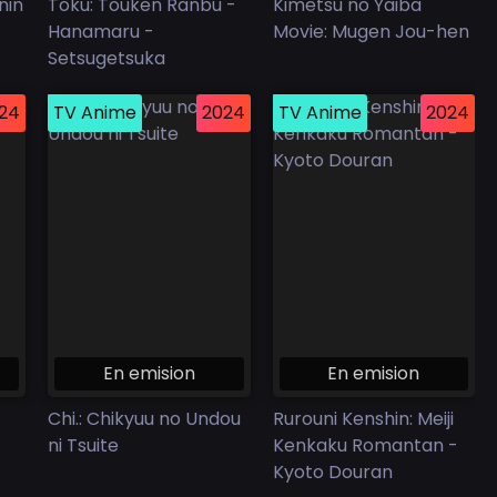
nin
Toku: Touken Ranbu -
Kimetsu no Yaiba
Hanamaru -
Movie: Mugen Jou-hen
Setsugetsuka
24
TV Anime
2024
TV Anime
2024
En emision
En emision
Chi.: Chikyuu no Undou
Rurouni Kenshin: Meiji
ni Tsuite
Kenkaku Romantan -
Kyoto Douran