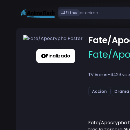
Filtros
Fate/Apo
Fate/Ap
Finalizado
TV Anime
•
•
6429 vist
Acción
Drama
Fate/Apocrypha tie
tras la Tercera Gu