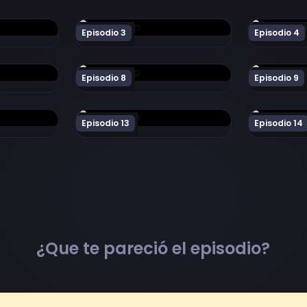
ha Episodio 2
Ver Fate/Apocrypha Episodio 3
Ver Fate/A
Episodio 3
Episodio 4
ha Episodio 7
Ver Fate/Apocrypha Episodio 8
Ver Fate/A
Episodio 8
Episodio 9
ha Episodio 12
Ver Fate/Apocrypha Episodio 13
Ver Fate/A
Episodio 13
Episodio 14
¿Que te pareció el episodio?