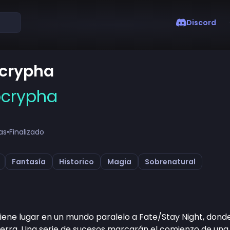
Discord
crypha
ocrypha
as
•
Finalizado
Fantasía
Historico
Magia
Sobrenatural
ne lugar en un mundo paralelo a Fate/Stay Night, donde e
erra. Una serie de sucesos marcarán el comienzo de una n