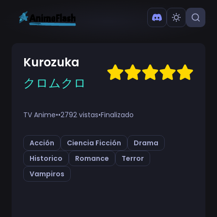
Kurozuka
クロムクロ
TV Anime
•
•
2792 vistas
•
Finalizado
Acción
Ciencia Ficción
Drama
Historico
Romance
Terror
Vampiros