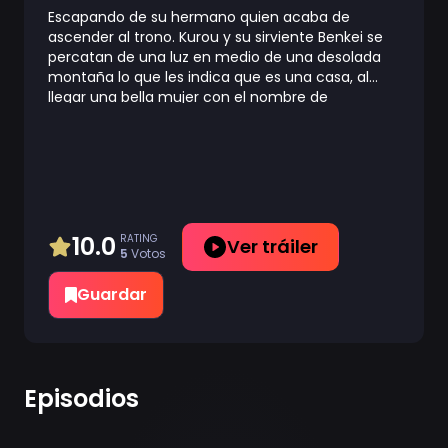
Escapando de su hermano quien acaba de
ascender al trono. Kurou y su sirviente Benkei se
percatan de una luz en medio de una desolada
montaña lo que les indica que es una casa, al
llegar una bella mujer con el nombre de
Kuromitsu, los recibe y les permite quedarse en su
casa con la única condición de que nunca miren
en la habitación donde ella duerme. Quién es la
extraña Kuromitsu, ¿por qué no quiere que nadie
entre en su habitación?
10.0
RATING
Ver tráiler
5
Votos
Guardar
Episodios