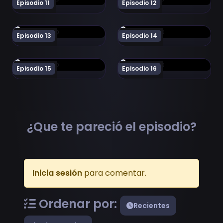
Episodio 11
Episodio 12
Ver Kurozuka Episodio 13
Ver Kurozuka Episodio 14
Episodio 13
Episodio 14
Ver Kurozuka Episodio 15
Ver Kurozuka Episodio 16
Episodio 15
Episodio 16
¿Que te pareció el episodio?
Inicia sesión
para comentar.
Ordenar por:
Recientes