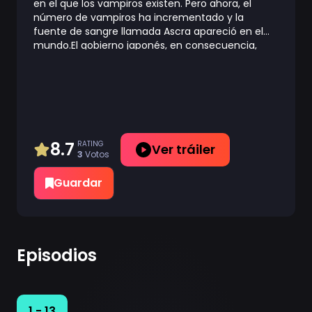
en el que los vampiros existen. Pero ahora, el
número de vampiros ha incrementado y la
fuente de sangre llamada Ascra apareció en el
mundo.El gobierno japonés, en consecuencia,
crea “Código Zero”, una unidad del ejército que
enfrentará a los alborotados vampiros. ¿Y qué es
mejor para combatir vampiros que otros
vampiros?Creada por el teniente general
Nakajima, la unidad ha sido usada para la
obtención de información de guerra, pero
recientemente han sido reasignados para
8.7
RATING
Ver tráiler
3
Votos
combatir la crisis de vampiros. Será
responsabilidad de la unidad “Código Zero” y el
Guardar
vampiro de clase S, Deffrot, investigar el extraño
incremento de vampiros antes de que la
sociedad colapse.
Episodios
1 - 13