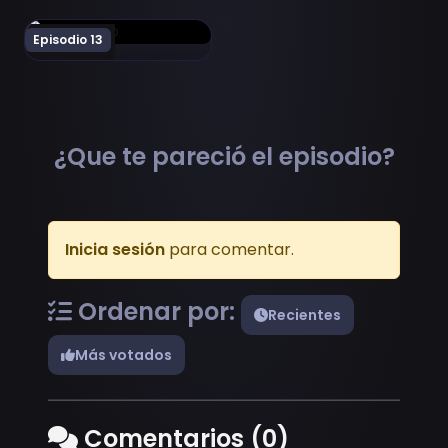
Ver Mars Red Episodio 13
Episodio 13
¿Que te pareció el episodio?
Inicia sesión
para comentar.
Ordenar por:
Recientes
Más votados
Comentarios (0)