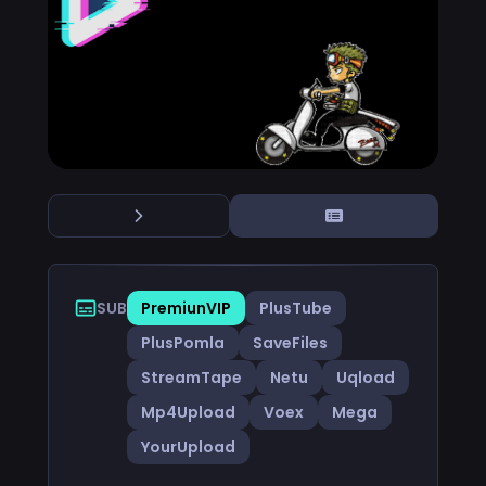
SUB
PremiunVIP
PlusTube
PlusPomla
SaveFiles
StreamTape
Netu
Uqload
Mp4Upload
Voex
Mega
YourUpload