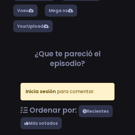
Voex
Mega.nz
YourUpload
¿Que te pareció el
episodio?
Inicia sesión
para comentar.
Ordenar por:
Recientes
Más votados