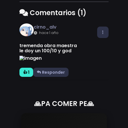
Comentarios (1)
cirno_alv
hace 1 año
tremenda obra maestra
le doy un 100/10 y god
👍 1
Responder
🙏PA COMER PE🙏