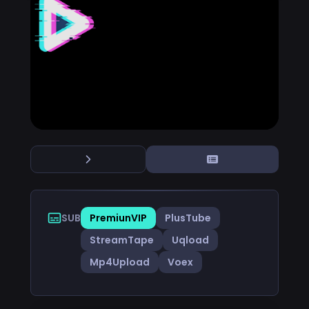
SUB
PremiunVIP
PlusTube
StreamTape
Uqload
Mp4Upload
Voex