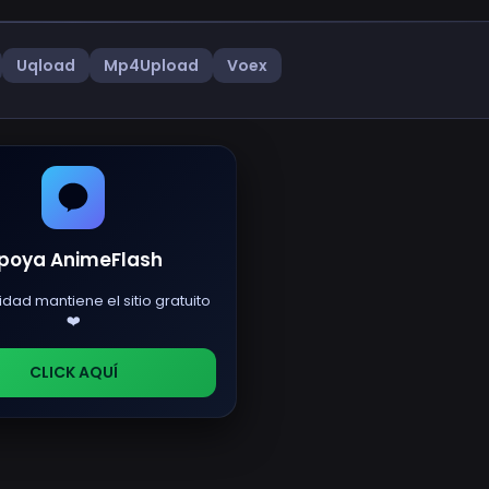
Uqload
Mp4Upload
Voex
poya AnimeFlash
idad mantiene el sitio gratuito
❤️
CLICK AQUÍ