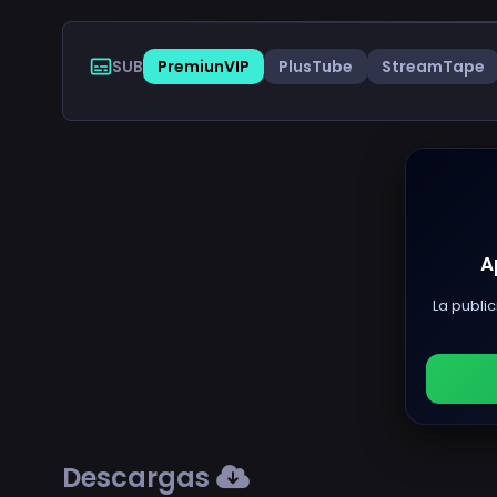
SUB
PremiunVIP
PlusTube
StreamTape
A
La public
Descargas