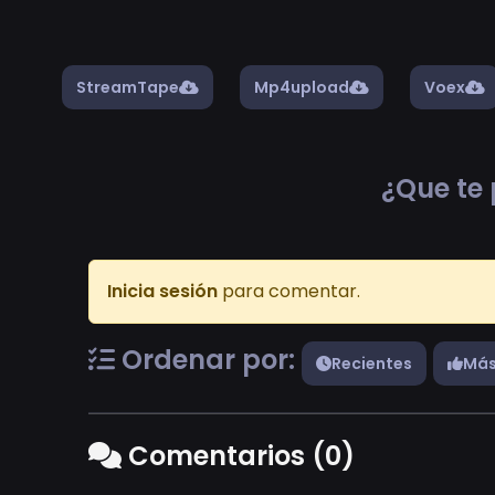
StreamTape
Mp4upload
Voex
¿Que te 
Inicia sesión
para comentar.
Ordenar por:
Recientes
Más
Comentarios (0)