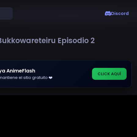
Discord
kkowareteiru Episodio 2
ya AnimeFlash
CLICK AQUÍ
antiene el sitio gratuito ❤️