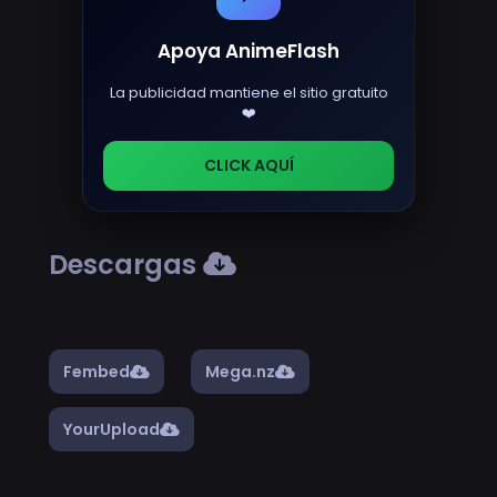
Apoya AnimeFlash
La publicidad mantiene el sitio gratuito
❤️
CLICK AQUÍ
Descargas
Fembed
Mega.nz
YourUpload