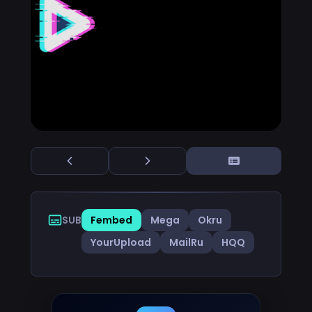
SUB
Fembed
Mega
Okru
YourUpload
MailRu
HQQ