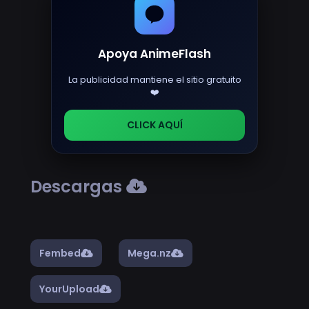
Apoya AnimeFlash
La publicidad mantiene el sitio gratuito
❤️
CLICK AQUÍ
Descargas
Fembed
Mega.nz
YourUpload