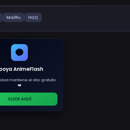
MailRu
HQQ
poya AnimeFlash
idad mantiene el sitio gratuito
❤️
CLICK AQUÍ