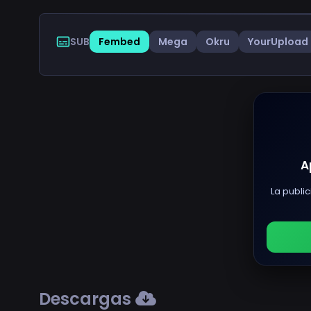
SUB
Fembed
Mega
Okru
YourUpload
A
La public
Descargas