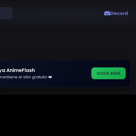
Discord
5
ya AnimeFlash
CLICK AQUÍ
antiene el sitio gratuito ❤️