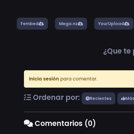
Fembed
Mega.nz
YourUpload
¿Que te 
Inicia sesión
para comentar.
Ordenar por:
Recientes
Más
Comentarios (0)