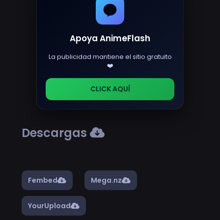
Apoya AnimeFlash
La publicidad mantiene el sitio gratuito
❤️
CLICK AQUÍ
Descargas
Fembed
Mega.nz
YourUpload