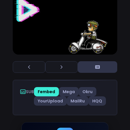
SUB
Fembed
Mega
Okru
YourUpload
MailRu
HQQ