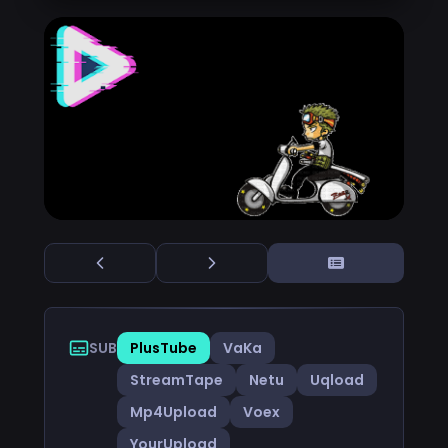
SUB
PlusTube
VaKa
StreamTape
Netu
Uqload
Mp4Upload
Voex
YourUpload