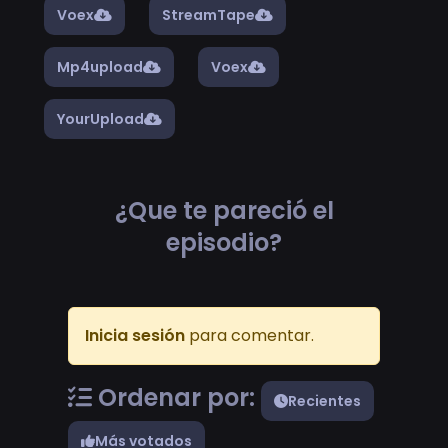
Voex
StreamTape
Mp4upload
Voex
YourUpload
¿Que te pareció el
episodio?
Inicia sesión
para comentar.
Ordenar por:
Recientes
Más votados