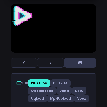
SUB
PlusTube
PlusRise
StreamTape
VaKa
Netu
Uqload
Mp4Upload
Voex